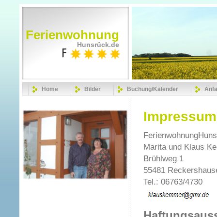
Ferienwohnung
Hunsrück.de
Home
Bilder
Buchung/Kalender
Anfa
Impressum
FerienwohnungHuns
Marita und Klaus K
Brühlweg 1
55481 Reckershaus
Tel.: 06763/4730
Haftungsaus